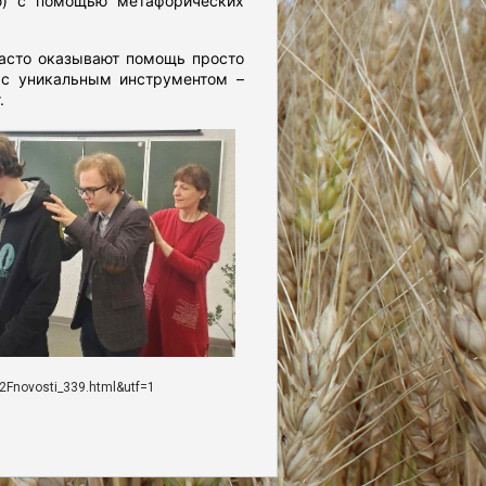
лю) с помощью метафорических
часто оказывают помощь просто
 с уникальным инструментом –
.
2Fnovosti_339.html&utf=1