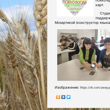
психоте
карт.
Студент
поддерж
Мозартикой (конструктор языка
Изображение:
https://vk.com/away.