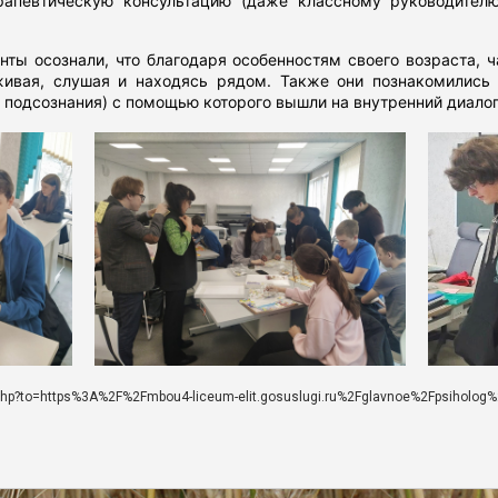
рапевтическую консультацию (даже классному руководите
ы осознали, что благодаря особенностям своего возраста, 
ивая, слушая и находясь рядом. Также они познакомились
 подсознания) с помощью которого вышли на внутренний диалог
php?to=https%3A%2F%2Fmbou4-liceum-elit.gosuslugi.ru%2Fglavnoe%2Fpsiholog%