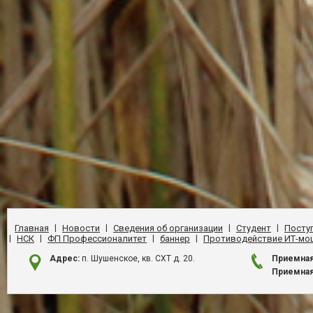
Главная
|
Новости
|
Сведения об организации
|
Студент
|
Посту
|
НСК
|
ФП Профессионалитет
|
баннер
|
Противодействие ИТ-мо
Адрес:
п. Шушенское, кв. СХТ д. 20.
Приемная
Приемная