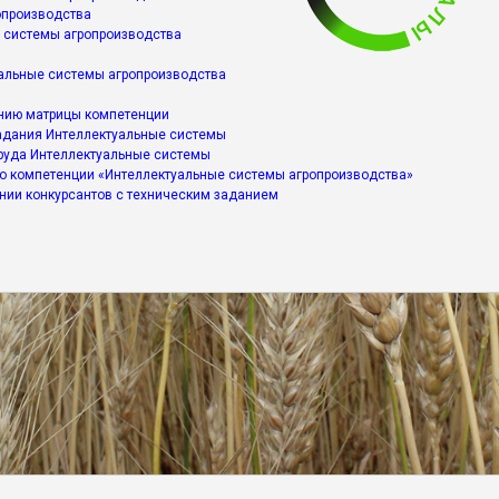
опроизводства
е системы агропроизводства
альные системы агропроизводства
ению матрицы компетенции
задания Интеллектуальные системы
труда Интеллектуальные системы
по компетенции «Интеллектуальные системы агропроизводства»
нии конкурсантов с техническим заданием