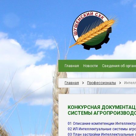
Главная
Новости
Сведения об орган
Главная
Профессионалы
Интел
КОНКУРСНАЯ ДОКУМЕНТА
СИСТЕМЫ АГРОПРОИЗВОД
01 Описание компетенции Интеллекту
02 ИЛ Интеллектуальные системы агр
03 План застройки Интеллектуальные