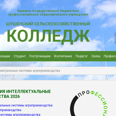
Краевое государственное бюджетное
профессиональное образовательное учреждение
ШУШЕНСКИЙ СЕЛЬСКОХОЗЯЙСТВЕННЫЙ
КОЛЛЕДЖ
изации
Студент
Поступающим
Воспитание
Педагог
Cвязь
Профес
лектуальные системы агропроизводства
ЦИЯ
ИНТЕЛЛЕКТУАЛЬНЫЕ
СТВА
2026
альные системы агропроизводства
опроизводства
 системы агропроизводства