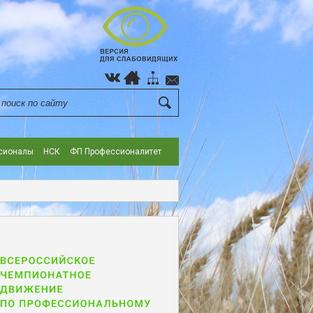
сионалы
НСК
ФП Профессионалитет