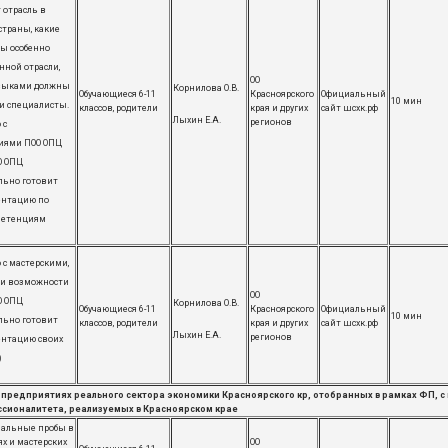
 отрасль в
страны, какие
ы особенно
нной отрасли,
ОО
выками должны
Корнилова О.В.
Обучающиеся 6-11
Красноярского
Официальный
10 мин
ти специалисты.
классов, родители
края и других
сайт шсхк.рф
Лыхин Е.А.
регионов
 с
иями ПОО ОПЦ
О ОПЦ
льно готовит
ентацию по
петенциям
 с мастерскими,
 и возможности
ОО
О ОПЦ
Корнилова О.В.
Обучающиеся 6-11
Красноярского
Официальный
10 мин
льно готовит
классов, родители
края и других
сайт шсхк.рф
Лыхин Е.А.
регионов
ентацию своих
)
предприятиях реального сектора экономики Красноярского кр, отобранных в рамках ФП,
сионалитета, реализуемых в Красноярском крае
нальные пробы в
ях и мастерских
ОО