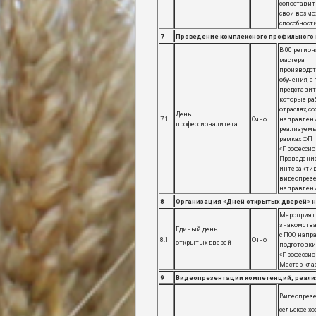
сопоставит
свои возмо
способност
7
Проведение комплексного профильного м
В 00 регио
мастера
производс
обучения, а
представит
которые ра
отраслях, 
День
7.1
Очно
направлени
профессионалитета
реализуемы
рамках ФП
«Профессио
Проведени
интерактив
видеопрез
направлени
8
Организация «Дней открытых дверей» 
Мероприят
знакомства
Единый день
с ПОО, нап
8.1
Очно
открытых дверей
подготовки
«Профессио
Мастер-кла
9
Видеопрезентации компетенций, реали
Видеопрезе
сельское хо