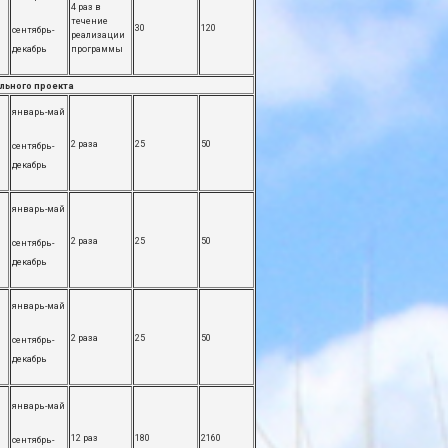
4 раз в
течение
30
120
сентябрь-
реализации
декабрь
программы
льного проекта
январь-май
2 раза
25
50
сентябрь-
декабрь
январь-май
2 раза
25
50
сентябрь-
декабрь
январь-май
2 раза
25
50
сентябрь-
декабрь
январь-май
12 раз
180
2160
сентябрь-