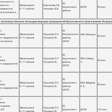
тельности и
ОО
иями по
Обучающиеся
Корнилова О.В.
Шушенского
ШСХК
45 мин
правлению.
6—11 классов
Чеколдин В.В.
района
е установки и
а производственные площадки ведущих предприятий Красноярского края в рамках Федера
 с
ОО
иями
Обучающиеся
Горшкова Л.Н.
Минусинского
ОАО «Молоко»
60 мин
ти предприятия
8—11 классов
Пигалев Е.В.
района,
отке молока
ШСХК
ОО
 с
Обучающиеся
Горшкова Л.Н.
Шушенского
ЗАО «Сибирь
иями
60 мин.
8—11 классов
Пигалев Е.В.
района,
1»
ти предприятия
​ШСХК
ОО
 с
Обучающиеся
Горшкова Л.Н.
Шушенского
КФХ Зубарева
иями
60 мин.
8—11 классов
Пигалев Е.В.
района,
Н. В.
ти предприятия
​ШСХК
 с
иями
 в рамках
ОО
Обучающиеся
Горшкова Л.Н.
и ФП
Шушенского
ШСХК
120 мин.
6—11 классов
Пигалев Е.В.