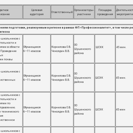
раткое
Целевая
Организаторы-
Площадка
Длительнос
Ответственный
писание
аудитория
участники
проведения
мероприяти
ниям подготовки, реализуемым в регионе в рамках ФП «Профессионалитет», в том числе 
егиона
 школьников с
тельности и
ОО
ями в области
Обучающиеся
Корнилова О.В.
ШСХК
45 мин.
Шушенского
 Проведение
6—11 классов
Чеколдин В.В.
района
ых
нии почвы
 школьников с
ОО
Обучающиеся
Корнилова О.В.
Шушенского
ШСХК
45 мин.
яиственных
6—11 классов
Чеколдин В.В.
района
 школьников с
тельности и
иями по
ОО
правлению.
Обучающиеся
Корнилова О.В.
Шушенского
ШСХК
45 мин
 технического
6—11 классов
Чеколдин В.В.
района
ния
яиственнои
 школьников с