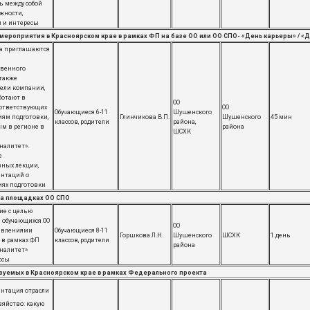
ь между собой
жности,
и и интересы
ероприятия в Красноярском крае в рамках ФП на базе ОО или ОО СПО- «День карьеры» / 
на приглашаются
твенного
 также
ели компании,
ботают в
ОО
соответствующих
ОО
Обучающиеся 6-11
Шушенского
ям подготовки,
Глинчикова В.П.
Шушенского
45 мин
классов, родители
района,
м в регионе в
района
​ШСХК
налитет».
е
ных лекции,
ентаций о
ях подготовки
на площадках ОО СПО
ие с целью
 обучающихся ОО
ОО
равлениями
Обучающиеся 8-11
Горшкова Л.Н.
Шушенского
ШСХК
1 день
 в рамках ФП
классов, родители
района
налитет»
ссы
зуемых в Красноярском крае в рамках Федерального проекта
нтация отрасли
зяйство: какую