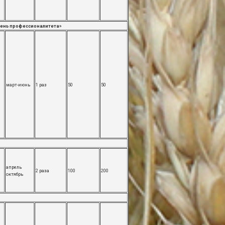
«День профессионалитета»
март-июнь
1 раз
50
50
апрель
2 раза
100
200
октябрь