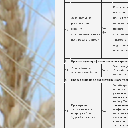
Выступлен
представит
Общешкольные
целью пре
родительские
информаци
Очно
собрания
проекте
4.2
Дист.
«Профессионалитет: от
«Профессио
идеи до результатов»
также о на
подготовки
приема в т
5
Организация профессиональных отрасле
Организац
День работника
5.1
Очно
Дня работн
сельского хозяйства
хозяиства
6
Проведение профориентационного тест
Онлайн-диа
позволяет 
уровень ос
готовность
выбору. Те
Проведение
также выяв
тестирования по
профессио
6.1
Очно
вопросу выбора
интересов 
будущей профессии
знания о к
компетенци
тестов пом