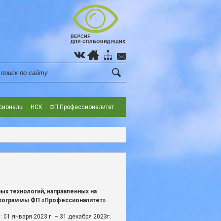
сионалы
НСК
ФП Профессионалитет
х технологий, направленных на
программы ФП «Профессионалитет»
 01 января 2023 г. – 31 декабря 2023г.