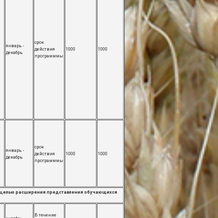
срок
январь -
действия
1000
1000
декабрь
программмы
срок
январь -
действия
1000
1000
декабрь
программмы
 с целью расширения представления обучающихся
В течение