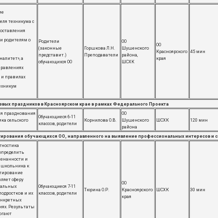
ие
еля техникума с
доставления
и родителям о
Родители
ОО
ОО
(законные
Горшкова Л.Н.
Шушенского
Красноярского
45 мин
представит.)
Преподаватели
района,
налитет», а
края
обучающихся ОО
​ШСХК
правлениях
 и правилах
ехникум
вых праздников в Красноярском крае в рамках Федерального Проекта
ия празднования
ОО
Обучающиеся 6-11
ика сельского
Корнилова О.В.
Шушенского
ШСХК
120 мин
классов, родители
района
ирования обучающихся ОО, направленного на выявление профессиональных интересов и 
гностика
определить
ознанности и
 школьника к
стирование
ляет сферу
ОО
нальных
Обучающиеся 7-11
Тюрина О.Р.
Красноярского
ШСХК
30 мин
подростков и их
классов, родители
края
онкретных
ях. Результаты
огают