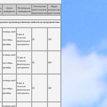
Количество
Общее
ть
Сроки
Регулярные
участников в
количество
я
роведения
проведения
мероприятии
участников
решение производственных кейсов на предприятиях
январь-май
6 раз в
течение
30
180
сентябрь-
реализации
декабрь
программы
январь-май
10 раз в
течение
30
300
сентябрь-
реализации
декабрь
программы
январь-май
8 раз в
течение
30
240
сентябрь-
реализации
декабрь
программы
январь-май