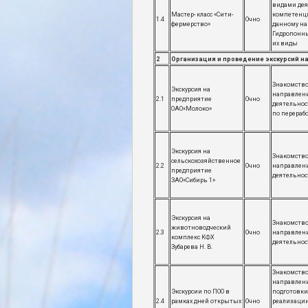
видами дея
Мастер- класс «Сити-
компетенц
1.4
Очно
фермерство»
данному на
Гидропонны
их виды
2
Организация и проведение экскурсий н
Знакомство
Экскурсия на
направлен
2.1
предприятие
Очно
деятельнос
ОАО«Молоко»
по перераб
Экскурсия на
Знакомство
сельскохозяйственное
2.2
Очно
направлен
предприятие
деятельнос
ЗАО«Сибирь 1»
Экскурсия на
Знакомство
животноводческий
2.3
Очно
направлен
комплекс КФХ
деятельнос
Зубарева Н. В.
Знакомство
направлен
Экскурсии по ПОО в
подготовки
2.4
рамках дней открытых
Очно
реализаци