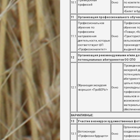
Примерочная
10.1
Очно
по компете
профессий
включенны
«Билет в б
11
Организация профессионального обучени
Профессиональное
Профессио
обучение по
обучение п
профессиям
«Повар», «К
11.1
направления
Очно
«Тракторис
деятельности, которые
сельскохоз
соответствуют ФП
производств
«Профессионалитет»
выдачей св
Организация рекомендуемыми и/или до
12
потенциальных абитуриентов ОО СПО
Проведени
экскурсий 
потенциал
абитуриенто
целью полу
Обучающая экскурсия
12.1
Очно
прикладны
-воркшоп «ПроВЕРЬ!»
профессион
навыков и
возможнос
материальн
обеспечени
ВАРИАТИВНЫЕ:
13
Участие в конкурсе художественных ф
Организаци
Фотоконкурс
созданием
13.1
Очно
«Профессии будущего»
профессио