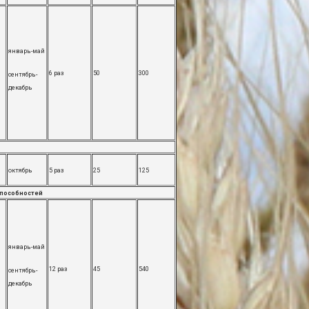
январь-май
6 раз
50
300
сентябрь-
декабрь
октябрь
5 раз
25
125
способностей
январь-май
12 раз
45
540
сентябрь-
декабрь