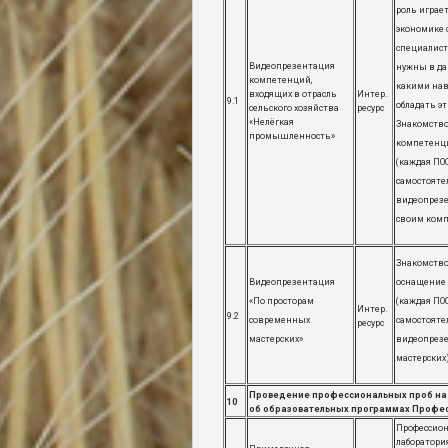
роль играет
экономике 
специалист
Видеопрезентация
нужны в да
компетенций,
какими на
входящих в отрасль
Интер.
9.1
обладать э
сельского хозяйства
ресурс
«Нелёгкая
Знакомство
промышленность»
компетенц
(каждая ПО
самостояте
видеопрез
своим ком
Знакомство
Видеопрезентация
оснащение
«По просторам
(каждая ПО
Интер.
9.2
современных
самостояте
ресурс
мастерских»
видеопрез
мастерских
Проведение профессиональных проб на 
10
об образовательных программах Профес
Профессио
лаборатори