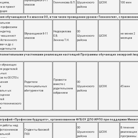
Обучающиеся 6-11
нциям,
Глинчикова В.П.
Шушенского
ШСХК
100 мин
классов
м в проект
района
удущее
я обучающихся 9-х классов ОО, в том числе проведение уроков «Технология», с присвоени
нальное
о профессиям
ондитер,
Недозрелова
ОО
Обучающиеся 8-11
не менее 2
т-машинист
Е.В.
Шушенского
ШСХК
классов
месяцев
яйств енного
Зинина Т.Н.
района
а» и др. с
идетельств
полнительными участниками реализации настоящей Программы обучающих экскурсий /вор
е обучающих
для родителей
ьных
в по ОО СПО с
Провести
чения
Родители
ОО
вместе с
х
потенциальных
Шушенского
ШСХК
45 мин
родительским
альн ых
абитуриентов
района
собранием
 оценки
тей
о-технического
я
отографий «Профессии будущего», организованном ФГБОУ ДПО ИРПО при поддержке Мини
я работы над
ОО
В течение
 фотоснимков
Студенты базовой
Шушенского
ШСХК
реализации
нальной
ПОО
района
программы