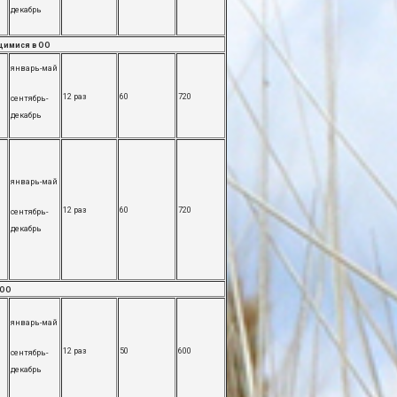
декабрь
щимися в ОО
январь-май
12 раз
60
720
сентябрь-
декабрь
январь-май
12 раз
60
720
сентябрь-
декабрь
 ОО
январь-май
12 раз
50
600
сентябрь-
декабрь