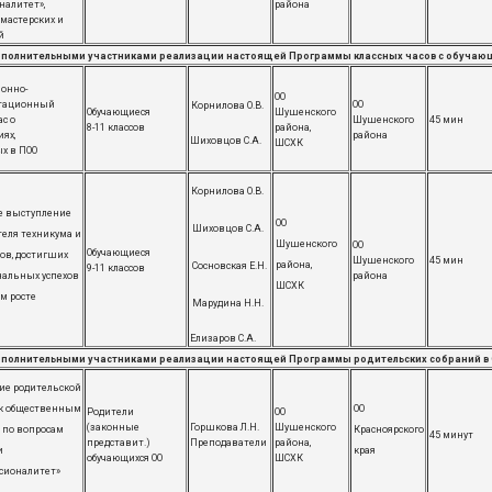
налитет»,
района
мастерских и
й
ополнительными участниками реализации настоящей Программы классных часов с обучаю
онно-
ОО
тационный
ОО
Корнилова О.В.
Обучающиеся
Шушенского
с о
Шушенского
45 мин
8-11 классов
района,
ях,
района
Шиховцов С.А.
​ШСХК
х в ПОО
Корнилова О.В.
е выступление
ОО
Шиховцов С.А.
еля техникума и
Шушенского
ОО
Обучающиеся
ов, достигших
Шушенского
45 мин
района,
Сосновская Е.Н.
9-11 классов
нальных успехов
района
​ШСХК
м росте
Марудина Н.Н.
Елизаров С.А.
ополнительными участниками реализации настоящей Программы родительских собраний в
ие родительской
 к общественным
ОО
Родители
ОО
(законные
Горшкова Л.Н.
Шушенского
 по вопросам
Красноярского
45 минут
представит.)
Преподаватели
района,
и
края
обучающихся ОО
​ШСХК
сионалитет»