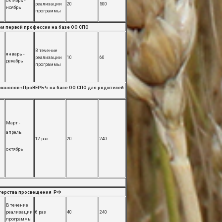
октябрь -
реализации
20
500
ноябрь
программы
ем первой профессии на базе ОО СПО
В течение
январь -
реализации
10
60
декабрь
программы
кшопов «ПроВЕРЬ!» на базе ОО СПО для родителей
Март -
апрель
12 раз
20
240
октябрь
стерства просвещения РФ
В течение
реализации
6 раз
40
240
программы