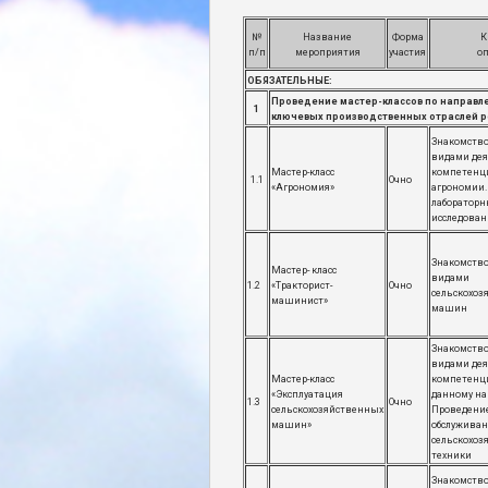
№
Название
Форма
К
п/п
мероприятия
участия
о
ОБЯЗАТЕЛЬНЫЕ:
Проведение мастер-классов по направле
1
ключевых производственных отраслей р
Знакомство
видами дея
Мастер-класс
компетенци
1.1
Очно
«Агрономия»
агрономии.
лабораторн
исследова
Знакомство
Мастер- класс
видами
1.2
«Тракторист-
Очно
сельскохоз
машинист»
машин
Знакомство
видами дея
Мастер-класс
компетенц
«Эксплуатация
данному на
1.3
Очно
сельскохозяйственных
Проведение
машин»
обслужива
сельскохоз
техники
Знакомство