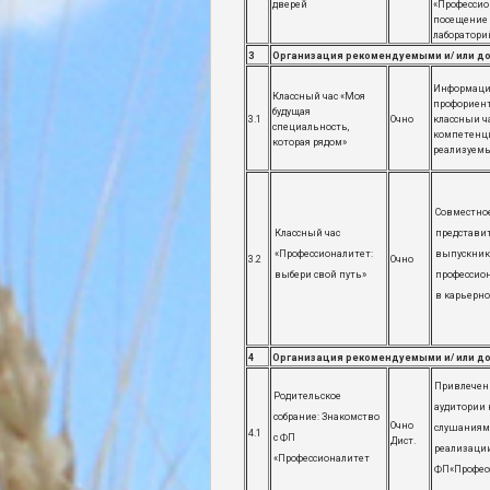
дверей
«Профессио
посещение 
лаборатори
3
Организация рекомендуемыми и/ или д
Информаци
Классный час «Моя
профориен
будущая
3.1
Очно
классныи ча
специальность,
компетенци
которая рядом»
реализуемы
Совместно
Классный час
представит
«Профессионалитет:
выпускник
3.2
Очно
выбери свой путь»
профессио
в карьерно
4
Организация рекомендуемыми и/ или д
Привлечен
Родительское
аудитории
собрание: Знакомство
Очно
слушаниям
4.1
с ФП
Дист.
реализаци
«Профессионалитет
ФП«Профес