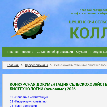
Краевое государс
профессиональное обра
ШУШЕНСКИЙ СЕЛЬ
КОЛ
Главная
Новости
Сведения об организации
Студент
Поступающ
Главная
Профессионалы
Сельскохозяйственные биотехнологи
КОНКУРСНАЯ ДОКУМЕНТАЦИЯ СЕЛЬСКОХОЗЯЙСТ
БИОТЕХНОЛОГИИ (основные) 2026
01 - Описание компетенции
02 - Инфраструктурный лист
03 - План застройки